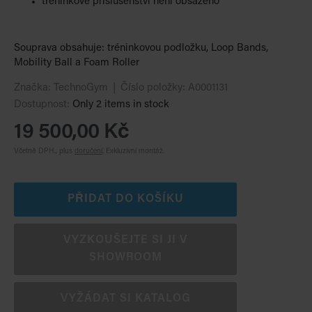
tréninkové příslušenství není obsaženo
Souprava obsahuje: tréninkovou podložku, Loop Bands,
Mobility Ball a Foam Roller
Značka:
TechnoGym
Číslo položky:
A0001131
Dostupnost:
Only 2 items in stock
19 500,00 Kč
Včetně DPH., plus
doručení
.
Exkluzivní montáž.
PŘIDAT DO KOŠÍKU
VYZKOUŠEJTE SI JI V
SHOWROOM
VYŽÁDAT SI KATALOG