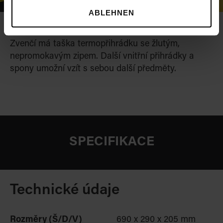
ABLEHNEN
Dodatečné přihrádky
Zvenčí má taška termopřihrádku se žlutým,
nepromokavým zipem. Další vnitřní přihrádky a
spony umožní vzít s sebou další předměty.
SPECIFIKACE
Technické údaje
Rozměry (Š/D/V)
690 x 290 x 205 mm