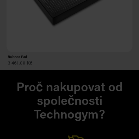
Balance Pad
Te
3 461,00 Kč
As 
Proč nakupovat od
společnosti
Technogym?