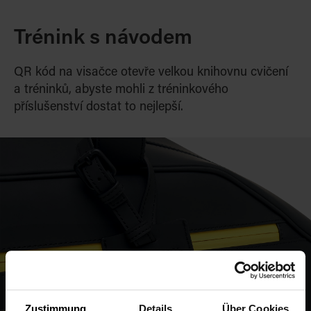
Trénink s návodem
QR kód na visačce otevře velkou knihovnu cvičení
a tréninků, abyste mohli z tréninkového
příslušenství dostat to nejlepší.
Zustimmung
Details
Über Cookies