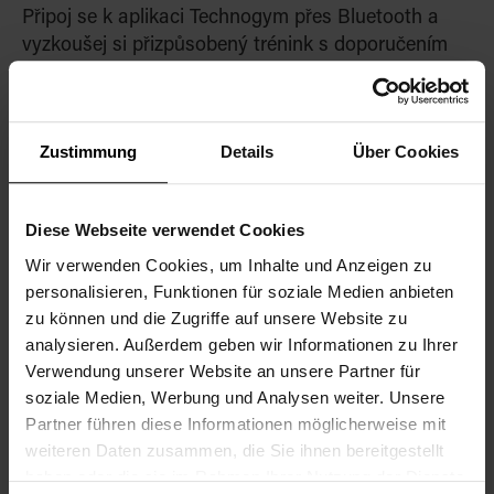
Připoj se k aplikaci Technogym přes Bluetooth a
vyzkoušej si přizpůsobený trénink s doporučením
zátěže pro každý trénink na základě tvýk výkonů a
metrik. Individuální systém přizpůsobení zátěže
využívá pokročilý algoritmus umělé inteligence pro
Zustimmung
Details
Über Cookies
sledování pohybu a rozpoznávání zátěže, aby
poskytl optimální podporu při tréninku.
Diese Webseite verwendet Cookies
Wir verwenden Cookies, um Inhalte und Anzeigen zu
personalisieren, Funktionen für soziale Medien anbieten
zu können und die Zugriffe auf unsere Website zu
analysieren. Außerdem geben wir Informationen zu Ihrer
Verwendung unserer Website an unsere Partner für
soziale Medien, Werbung und Analysen weiter. Unsere
Partner führen diese Informationen möglicherweise mit
weiteren Daten zusammen, die Sie ihnen bereitgestellt
haben oder die sie im Rahmen Ihrer Nutzung der Dienste