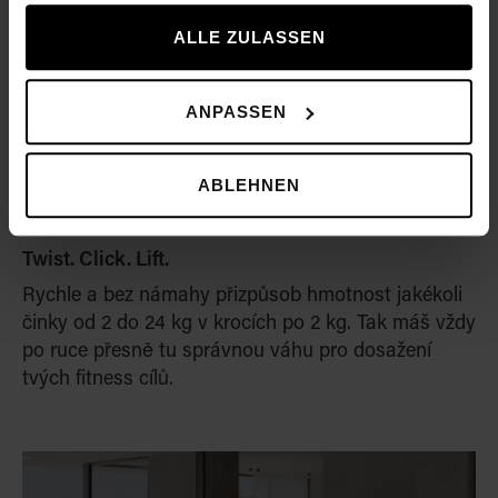
gesammelt haben.
ALLE ZULASSEN
ANPASSEN
ABLEHNEN
Twist. Click. Lift.
Rychle a bez námahy přizpůsob hmotnost jakékoli
činky od 2 do 24 kg v krocích po 2 kg. Tak máš vždy
po ruce přesně tu správnou váhu pro dosažení
tvých fitness cílů.