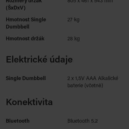
Rozmery
držák
805 x 461 x 543 mm
(ŠxDxV)
Hmotnost Single
27 kg
Dumbbell
Hmotnost držák
28 kg
Elektrické údaje
Single Dumbbell
2 x 1,5V AAA Alkalické
baterie (včetně)
Konektivita
Bluetooth
Bluetooth 5.2