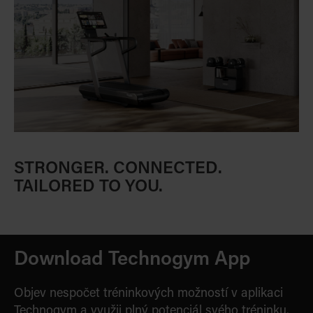
STRONGER. CONNECTED.
TAILORED TO YOU.
Download Technogym App
Objev nespočet tréninkových možností v aplikaci
Technogym a využij plný potenciál svého tréninku.