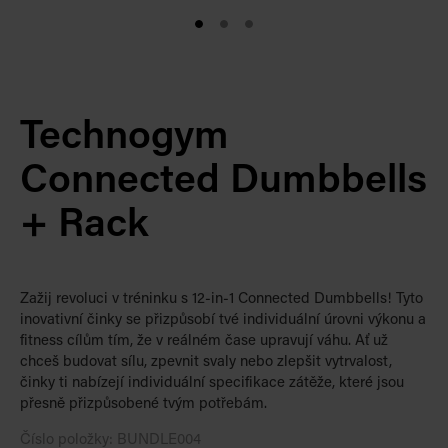
Technogym
Connected Dumbbells
+ Rack
Zažij revoluci v tréninku s 12-in-1 Connected Dumbbells! Tyto
inovativní činky se přizpůsobí tvé individuální úrovni výkonu a
fitness cílům tím, že v reálném čase upravují váhu. Ať už
chceš budovat sílu, zpevnit svaly nebo zlepšit vytrvalost,
činky ti nabízejí individuální specifikace zátěže, které jsou
přesně přizpůsobené tvým potřebám.
Číslo položky:
BUNDLE004