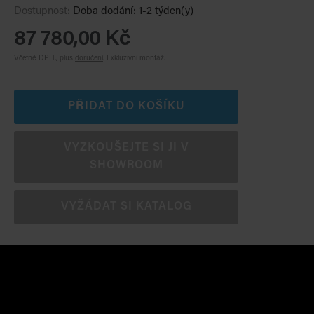
Dostupnost:
Doba dodání: 1-2 týden(y)
87 780,00 Kč
Včetně DPH., plus
doručení
.
Exkluzivní montáž.
PŘIDAT DO KOŠÍKU
VYZKOUŠEJTE SI JI V
SHOWROOM
VYŽÁDAT SI KATALOG