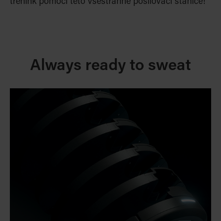
trénink pomocí této všestranné posilovací stanice!
Always ready to sweat