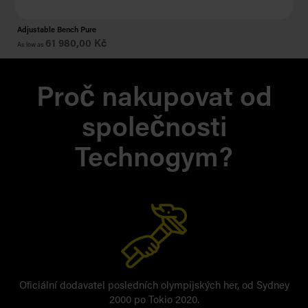
Adjustable Bench Pure
Cr
61 980,00 Kč
As low as
As 
Proč nakupovat od
společnosti
Technogym?
Oficiální dodavatel posledních olympijských her, od Sydney
2000 po Tokio 2020.