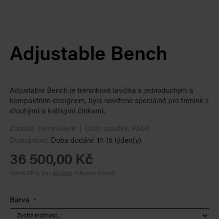
Adjustable Bench
Adjustable Bench je tréninková lavička s jednoduchým a
kompaktním designem, byla navržena speciálně pro trénink s
dlouhými a krátkými činkami.
Značka:
TechnoGym
Číslo položky:
PA04
Dostupnost:
Doba dodání: 14-15 týden(y)
36 500,00 Kč
Včetně DPH., plus
doručení
.
Exkluzivní montáž.
Barva