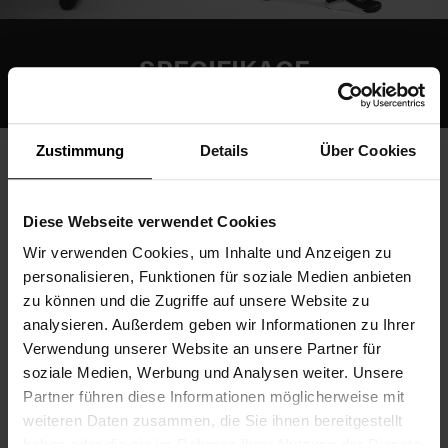
SPECIFIKACE
Zustimmung
Details
Über Cookies
Technické údaje
Diese Webseite verwendet Cookies
Wir verwenden Cookies, um Inhalte und Anzeigen zu
Rozměry (Š x D x V)
1198 x 697 x 1312 mm
personalisieren, Funktionen für soziale Medien anbieten
zu können und die Zugriffe auf unsere Website zu
analysieren. Außerdem geben wir Informationen zu Ihrer
Hmotnost
59 kg
Verwendung unserer Website an unsere Partner für
soziale Medien, Werbung und Analysen weiter. Unsere
Partner führen diese Informationen möglicherweise mit
weiteren Daten zusammen, die Sie ihnen bereitgestellt
haben oder die sie im Rahmen Ihrer Nutzung der Dienste