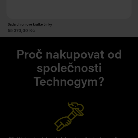
Be
Sada chromové krátké činky
55 370,00 Kč
As 
Proč nakupovat od
společnosti
Technogym?