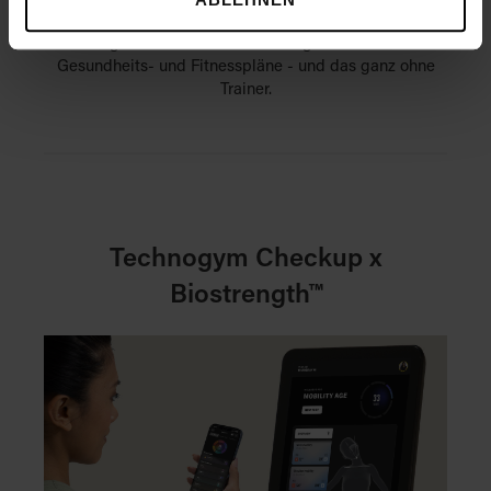
die Effizienz, sondern verbessern auch das
Mitgliedererlebnis durch maßgeschneiderte
Gesundheits- und Fitnesspläne - und das ganz ohne
Trainer.
Technogym Checkup x
Biostrength™