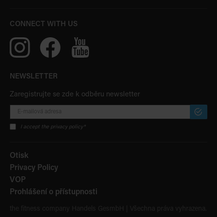
CONNECT WITH US
NEWSLETTER
Zaregistrujte se zde k odběru newsletter
PŘIHLÁ
ODBĚR
I accept the privacy policy*
Otisk
Privacy Policy
VOP
Prohlášení o přístupnosti
the fitness company Handels GesmbH | Všechna práva vyhrazena.