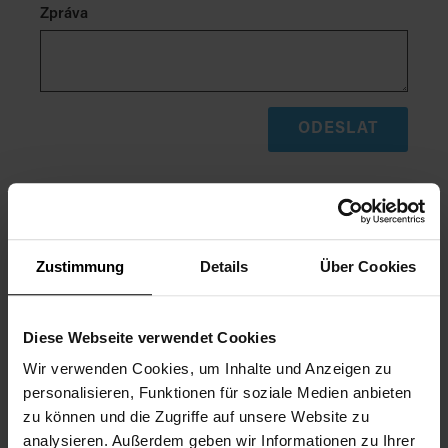
Zpráva
ODESLAT
KONTAKTNÍ ÚDAJE
Zustimmung
Details
Über Cookies
Prodejní tým:
+420 725 407 318
Diese Webseite verwendet Cookies
Pro technickou podporu a dotazy prosím
Wir verwenden Cookies, um Inhalte und Anzeigen zu
zašlete E-Mail na adresu:
personalisieren, Funktionen für soziale Medien anbieten
service@fitnesscompany.cz
zu können und die Zugriffe auf unsere Website zu
analysieren. Außerdem geben wir Informationen zu Ihrer
Pondělí až čtvrtek: 8:00 - 12:00, 13:00 - 17:00 hod