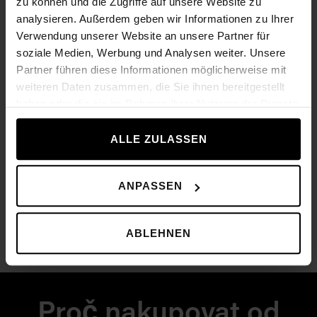
zu können und die Zugriffe auf unsere Website zu
analysieren. Außerdem geben wir Informationen zu Ihrer
Verwendung unserer Website an unsere Partner für
soziale Medien, Werbung und Analysen weiter. Unsere
Partner führen diese Informationen möglicherweise mit
weiteren Daten zusammen, die Sie ihnen bereitgestellt
haben oder die sie im Rahmen Ihrer Nutzung der Dienste
gesammelt haben.
ALLE ZULASSEN
ANPASSEN
ABLEHNEN
Crunch Bench
Lo
51 910,00 Kč
As low as
As 
Proč nakupovat od