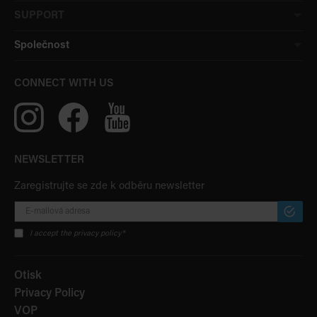
SUPPORT
Společnost
CONNECT WITH US
NEWSLETTER
Zaregistrujte se zde k odběru newsletter
PŘIHLÁ
ODBĚR
I accept the privacy policy*
Otisk
Privacy Policy
VOP