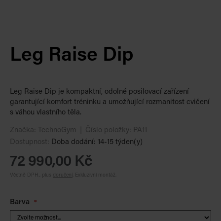
Leg Raise Dip
Leg Raise Dip je kompaktní, odolné posilovací zařízení
garantující komfort tréninku a umožňující rozmanitost cvičení
s váhou vlastního těla.
Značka:
TechnoGym
Číslo položky:
PA11
Dostupnost:
Doba dodání: 14-15 týden(y)
72 990,00 Kč
Včetně DPH., plus
doručení
.
Exkluzivní montáž.
Barva