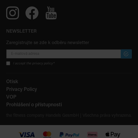
NEWSLETTER
Zaregistrujte se zde k odběru newsletter
PŘIHLÁ
ODBĚR
I accept the privacy policy*
Otisk
Privacy Policy
VOP
Prohlášení o přístupnosti
the fitness company Handels GesmbH | Všechna práva vyhrazena.