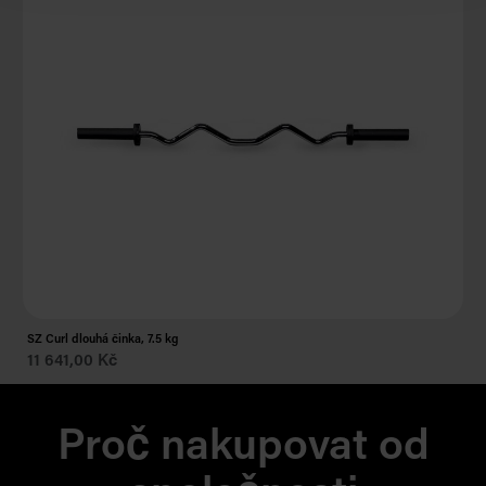
Tr
SZ Curl dlouhá činka, 7.5 kg
19
11 641,00 Kč
Proč nakupovat od