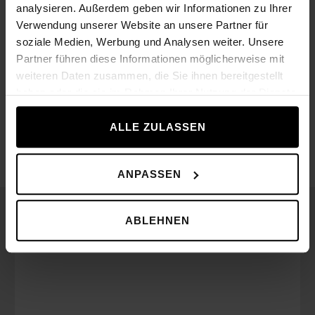
analysieren. Außerdem geben wir Informationen zu Ihrer
Verwendung unserer Website an unsere Partner für
soziale Medien, Werbung und Analysen weiter. Unsere
Länge
2200 mm
Partner führen diese Informationen möglicherweise mit
weiteren Daten zusammen, die Sie ihnen bereitgestellt
Gewicht
20 kg
haben oder die sie im Rahmen Ihrer Nutzung der Dienste
gesammelt haben.
Buchsendurchmesser
50 mm
ALLE ZULASSEN
ANPASSEN
Související produkty
ABLEHNEN