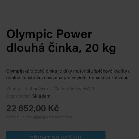
Olympic Power
dlouhá činka, 20 kg
Olympijská dlouhá činka je díky materiálu špičkové kvality a
odolné konstrukci navržena pro největší tréninkové zatížení.
Značka:
TechnoGym
Číslo položky:
BA10
Dostupnost:
Skladem
22 652,00 Kč
Včetně DPH., plus
doručení
.
Exkluzivní montáž.
PŘIDAT DO KOŠÍKU