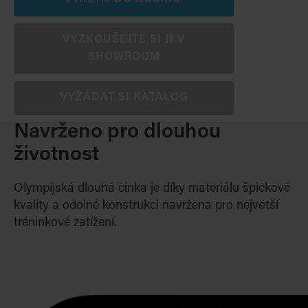
VYZKOUŠEJTE SI JI V
SHOWROOM
VYŽÁDAT SI KATALOG
Navrženo pro dlouhou
životnost
Olympijská dlouhá činka je díky materiálu špičkové
kvality a odolné konstrukci navržena pro největší
tréninkové zatížení.