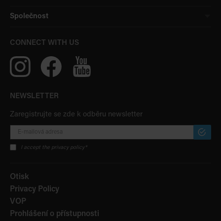
Společnost
CONNECT WITH US
NEWSLETTER
Zaregistrujte se zde k odběru newsletter
PŘIHLÁ
ODBĚR
I accept the privacy policy*
Otisk
Privacy Policy
VOP
Prohlášení o přístupnosti