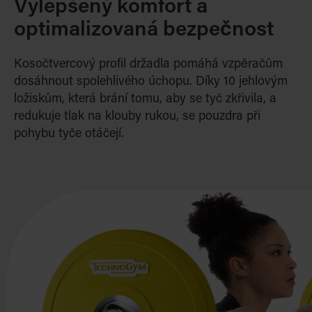
Vylepšený komfort a
optimalizovaná bezpečnost
Kosočtvercový profil držadla pomáhá vzpěračům
dosáhnout spolehlivého úchopu. Díky 10 jehlovým
ložiskům, která brání tomu, aby se tyč zkřivila, a
redukuje tlak na klouby rukou, se pouzdra při
pohybu tyče otáčejí.