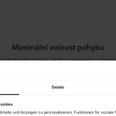
Maximální volnost pohybu
ogii FullGravity™ Kinesis umožňuje neomezené a přiroze
Details
Cookies
nhalte und Anzeigen zu personalisieren, Funktionen für soziale