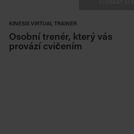
VYŽÁDAT SI 
KINESIS VIRTUAL TRAINER
Osobní trenér, který vás
provází cvičením
ink
potřeby kdykoli k dispozici osobní trenér
.