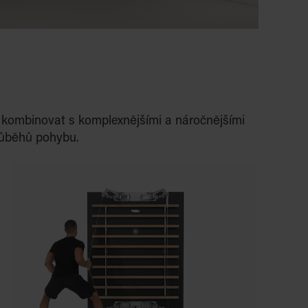
ze kombinovat s komplexnějšími a náročnějšími
růběhů pohybu.