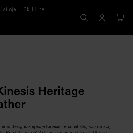
í stroje
Skill Line
Search
Přihlásit
Cart
se
Kinesis Heritage
ather
ilému designu zlepšuje Kinesis Personal sílu, koordinaci,