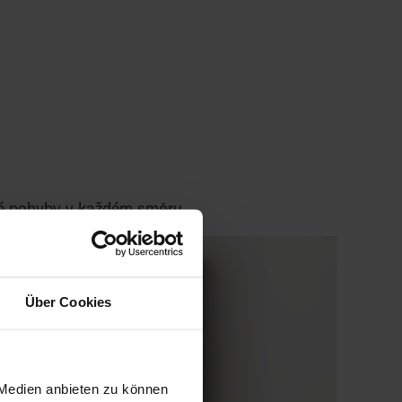
né pohyby v každém směru.
Über Cookies
 Medien anbieten zu können