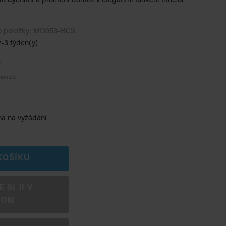
olu dýchání a promění domov v elegantní funkční fitness
o položky:
MD053-BCS
-3 týden(y)
č
montáž.
na na vyžádání
KOŠÍKU
SI JI V
OOM