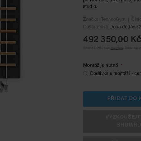
pohyblivost, držení a kontr
studio.
Značka:
TechnoGym
Čísl
Dostupnost:
Doba dodání: 2
492 350,00 K
Včetně DPH., plus
doručení
.
Exkluzivní 
Montáž je nutná
Dodávka s montáží - ce
PŘIDAT DO 
VYZKOUŠEJTE 
SHOWR