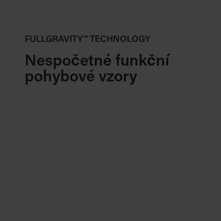
FULLGRAVITY™ TECHNOLOGY
Nespočetné funkční
pohybové vzory
Virtuální trén
S aplikací Kinesis Virtual Trainer je v případě 