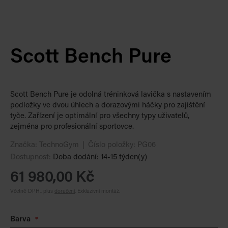
Scott Bench Pure
Scott Bench Pure je odolná tréninková lavička s nastavením
podložky ve dvou úhlech a dorazovými háčky pro zajištění
tyče. Zařízení je optimální pro všechny typy uživatelů,
zejména pro profesionální sportovce.
Značka:
TechnoGym
Číslo položky:
PG06
Dostupnost:
Doba dodání: 14-15 týden(y)
61 980,00 Kč
Včetně DPH., plus
doručení
.
Exkluzivní montáž.
Barva