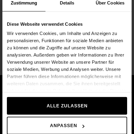
Zustimmung
Details
Über Cookies
Diese Webseite verwendet Cookies
Wir verwenden Cookies, um Inhalte und Anzeigen zu
personalisieren, Funktionen für soziale Medien anbieten
zu können und die Zugriffe auf unsere Website zu
analysieren. Außerdem geben wir Informationen zu Ihrer
Verwendung unserer Website an unsere Partner für
SZ Curl dlouhá činka, 7.5 kg
Ol
11 641,00 Kč
17
soziale Medien, Werbung und Analysen weiter. Unsere
Partner führen diese Informationen möglicherweise mit
weiteren Daten zusammen, die Sie ihnen bereitgestellt
Proč nakupovat od
haben oder die sie im Rahmen Ihrer Nutzung der Dienste
gesammelt haben.
společnosti
ALLE ZULASSEN
Technogym?
ANPASSEN