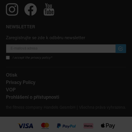
NEWSLETTER
Zaregistrujte se zde k odběru newsletter
PŘIHLÁ
ODBĚR
I accept the privacy policy*
Otisk
Privacy Policy
VOP
Prohlášení o přístupnosti
the fitness company Handels GesmbH | Všechna práva vyhrazena.