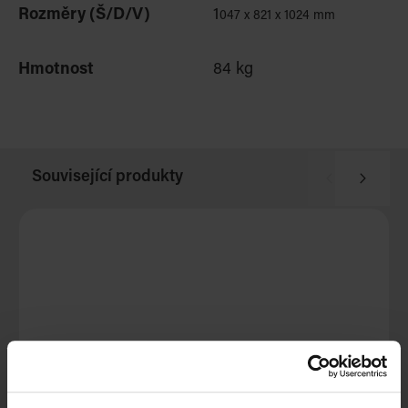
Rozměry (Š/D/V)
1
047 x 821 x 1024 mm
Hmotnost
84 kg
Související produkty