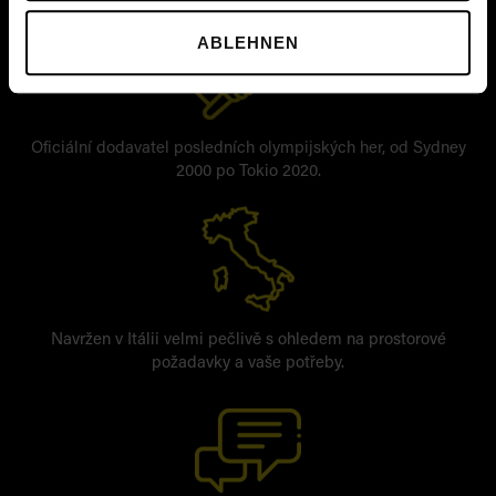
ABLEHNEN
Oficiální dodavatel posledních olympijských her, od Sydney
2000 po Tokio 2020.
Navržen v Itálii velmi pečlivě s ohledem na prostorové
požadavky a vaše potřeby.