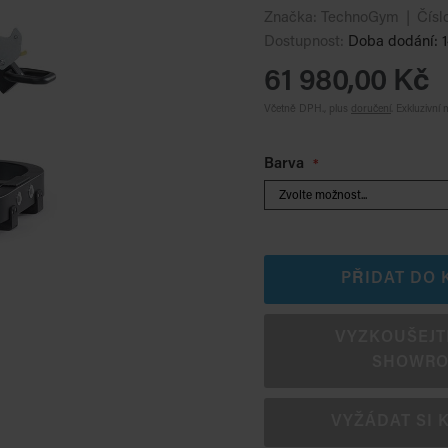
Značka:
TechnoGym
Čísl
Dostupnost:
Doba dodání: 1
61 980,00 Kč
Včetně DPH., plus
doručení
.
Exkluzivní 
Barva
PŘIDAT DO 
VYZKOUŠEJTE 
SHOWR
VYŽÁDAT SI 