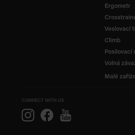
Ergometr
Crosstrain
Veslovací 
Climb
Posilovací 
Volná záva
Malé zaříz
CONNECT WITH US