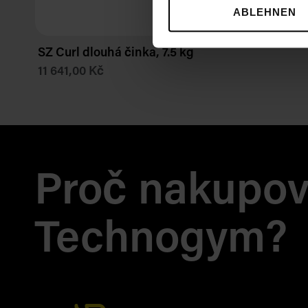
ABLEHNEN
SZ Curl dlouhá činka, 7.5 kg
11 641,00 Kč
Proč nakupov
Technogym?