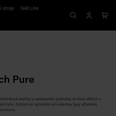
í stroje
Skill Line
Search
Přihlásit
Cart
se
ch Pure
 tréninková lavička s nastavením podložky ve dvou úhlech a
ní tyče. Zařízení je optimální pro všechny typy uživatelů,
portovce.