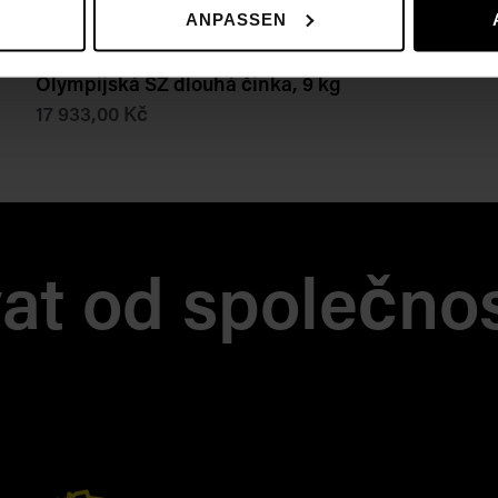
ANPASSEN
Olympijská SZ dlouhá činka, 9 kg
17 933,00 Kč
at od společnos