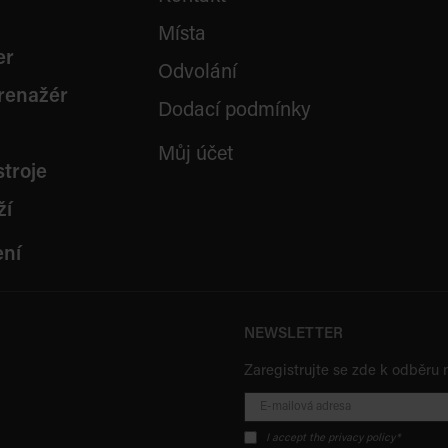
Místa
er
Odvolání
trenažér
Dodací podmínky
Můj účet
stroje
ží
ení
NEWSLETTER
Zaregistrujte se zde k odběru 
I accept the privacy policy*