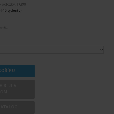
o položky:
PG06
4-15 týden(y)
montáž.
KOŠÍKU
SI JI V
OOM
KATALOG