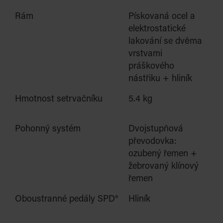
Rám
Pískovaná ocel a
elekt
rostatické
lakování se dvěma
vrstvami
práškového
nástřiku + hliník
Hmotnost setrvačníku
5.4 kg
Pohonný systém
Dvojstupňová
převodovka:
ozubený řemen +
žebrovaný klínový
řemen
Oboustranné pedály SPD®
Hliník