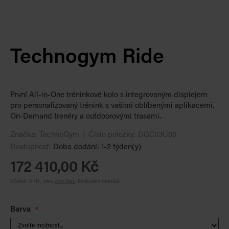
Technogym Ride
První All-in-One tréninkové kolo s integrovaným displejem
pro personalizovaný trénink s vašimi oblíbenými aplikacemi,
On-Demand trenéry a outdoorovými trasami.
Značka:
TechnoGym
Číslo položky:
DGC03U00
Dostupnost:
Doba dodání: 1-2 týden(y)
172 410,00 Kč
Včetně DPH., plus
doručení
.
Exkluzivní montáž.
Barva