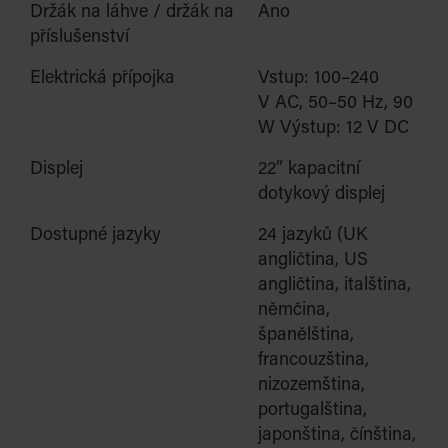
Držák na láhve / držák na
Ano
příslušenství
Elektrická přípojka
Vstup: 100–240
V
AC, 50–50 Hz, 90
W Výstup: 12 V DC
Displej
22” kapacitní
dotykový displej
Dostupné jazyky
24 jazyků (UK
angličtina, US
angličtina, italština,
němčina,
španělština,
francouzština,
nizozemština
,
portugalština,
japonština, čínština,