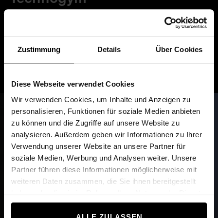
Stáhněte si aplikaci Technogym App a získej
přístup k programům
TNT™
pro neuromuskulární
trénink na zařízení Technogym. Zvyšte svůj výkon
Zustimmung
Details
Über Cookies
pomocí profilových cvičení a zachovejte si přehled o
svých výsledcích přímo na konzol
i.
Diese Webseite verwendet Cookies
Wir verwenden Cookies, um Inhalte und Anzeigen zu
personalisieren, Funktionen für soziale Medien anbieten
zu können und die Zugriffe auf unsere Website zu
analysieren. Außerdem geben wir Informationen zu Ihrer
Verwendung unserer Website an unsere Partner für
soziale Medien, Werbung und Analysen weiter. Unsere
Partner führen diese Informationen möglicherweise mit
weiteren Daten zusammen, die Sie ihnen bereitgestellt
haben oder die sie im Rahmen Ihrer Nutzung der Dienste
gesammelt haben.
ALLE ZULASSEN