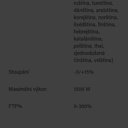
ruština, turečtina,
dánština, arabština,
korej
št
ina, norština,
švédština, finština,
hebrejština,
katalánština,
polština, thai,
zjednodušená
čínština,
velština)
Stoupání
-3/+15%
Maximální výkon
1500 W
FTP%
0-300%