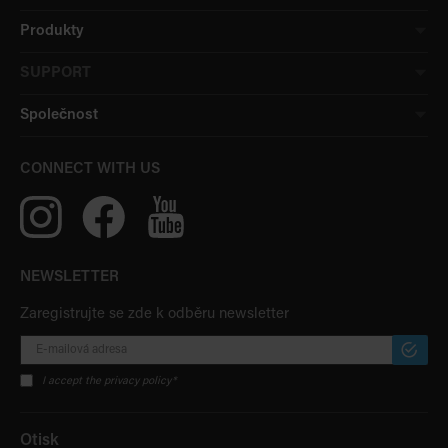
Produkty
SUPPORT
Společnost
CONNECT WITH US
NEWSLETTER
Zaregistrujte se zde k odběru newsletter
PŘIHLÁ
ODBĚR
I accept the privacy policy*
Otisk