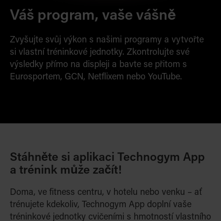
Váš program, v
aše vášně
Zvyšujte svůj výkon s našimi pro
gramy a vytv
ořte
si vlastn
í tréninkové jednotky
. Zkontrolujte své
výsledky přímo na displeji a bavte se přitom s
Eurosportem, GCN, Netflixem nebo YouTube.
Stáhněte si aplikaci Technogym App
a trénink může začít!
Doma, ve fitness centru, v hotelu nebo venku – ať
trénujete kdekoliv, Technogym App doplní vaše
tréninkové jednotky cvičeními s hmotností vlastního