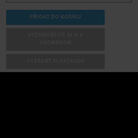
PŘIDAT DO KOŠÍKU
VYZKOUŠEJTE SI JI V
SHOWROOM
VYŽÁDAT SI KATALOG