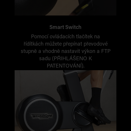
Smart Switch
Pomocí ovládacích tlačítek na
říd
í
tkách můžete přepínat převodové
stupně a vhodně nastavit výkon a FTP
sadu (PŘIHLÁŠENO K
PATENTOVÁNÍ).