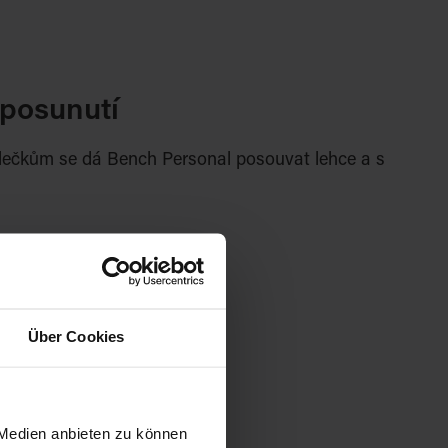
posunutí
lečkům se dá Bench Personal posouvat lehce a s
Über Cookies
 Medien anbieten zu können