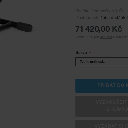
Značka:
TechnoGym
Čísl
Dostupnost:
Doba dodání: 1
71 420,00 Kč
Včetně DPH., plus
doručení
.
Exkluzivní 
Barva
PŘIDAT DO 
VYZKOUŠEJTE 
SHOWR
VYŽÁDAT SI 