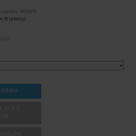
o položky:
MD100B
4-15 týden(y)
montáž.
KOŠÍKU
SI JI V
OOM
KATALOG