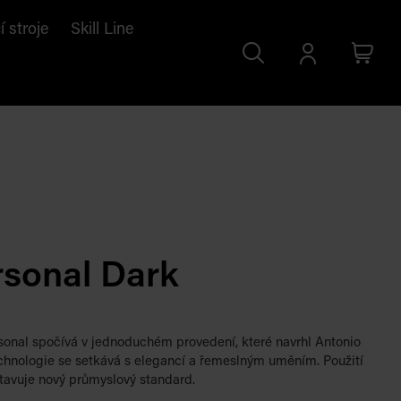
í stroje
Skill Line
Search
Přihlásit
Cart
se
sonal Dark
sonal spočívá v jednoduchém provedení, které navrhl Antonio
echnologie se setkává s elegancí a řemeslným uměním. Použití
tavuje nový průmyslový standard.