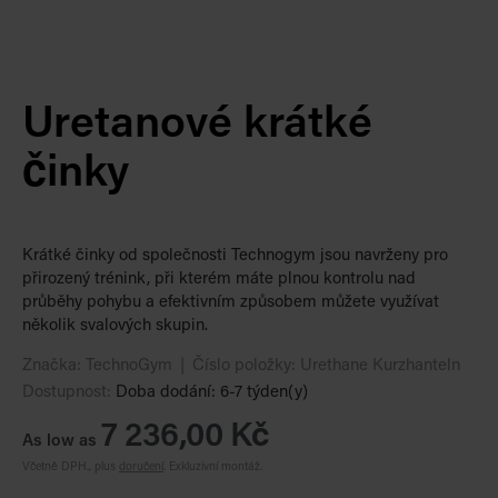
Uretanové krátké
činky
Krátké činky od společnosti Technogym jsou navrženy pro
přirozený trénink, při kterém máte plnou kontrolu nad
průběhy pohybu a efektivním způsobem můžete využívat
několik svalových skupin.
Značka:
TechnoGym
Číslo položky:
Urethane Kurzhanteln
Dostupnost:
Doba dodání: 6-7 týden(y)
7 236,00 Kč
As low as
Včetně DPH., plus
doručení
.
Exkluzivní montáž.