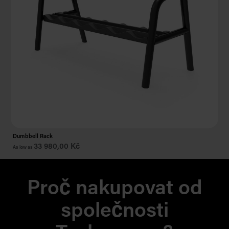
Dumbbell Rack
Ol
33 980,00 Kč
22
As low as
Proč nakupovat od
společnosti