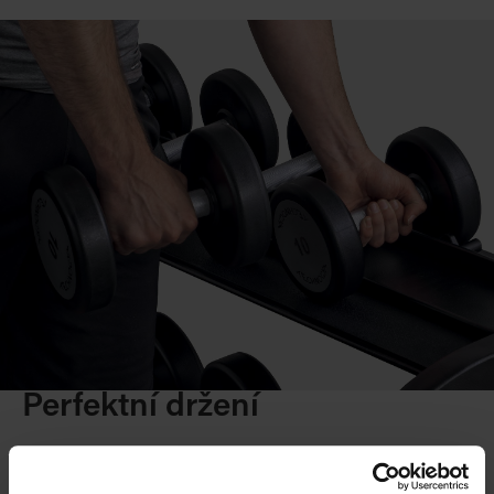
Perfektní držení
Celý povrch činky je strukturován tak, aby činky
poskytovaly dokonalý pocit při držení a byly