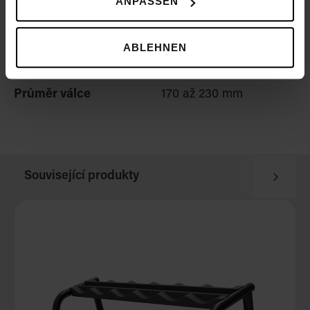
ANPASSEN
Disponibilní délky
197,4 až 389 mm
činek
ABLEHNEN
Průměr činky
32 až 35 mm
Průměr válce
170 až 230 mm
Související produkty