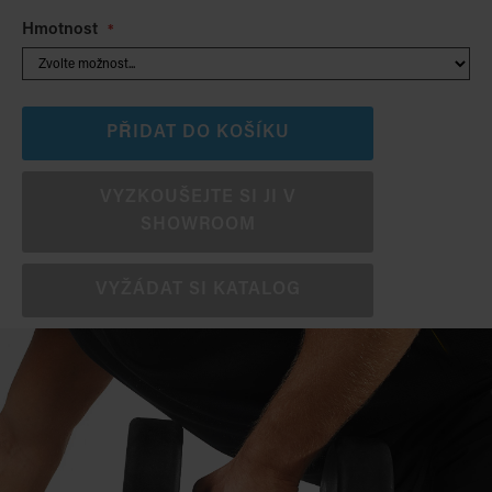
Hmotnost
PŘIDAT DO KOŠÍKU
VYZKOUŠEJTE SI JI V
SHOWROOM
VYŽÁDAT SI KATALOG