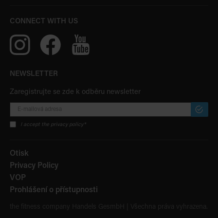
CONNECT WITH US
NEWSLETTER
Zaregistrujte se zde k odběru newsletter
PŘIHLÁ
ODBĚR
I accept the privacy policy*
Otisk
Privacy Policy
VOP
Prohlášení o přístupnosti
the fitness company Handels GesmbH | Všechna práva vyhrazena.