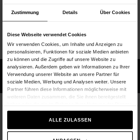
pevnější na dotek. Činky jsou navíc vyrobeny z
Zustimmung
Details
Über Cookies
vysoce kvalitní nerezové oceli, a jsou proto
obzvláště odolné proti poškrábání a poškození
nárazem.
Diese Webseite verwendet Cookies
Wir verwenden Cookies, um Inhalte und Anzeigen zu
personalisieren, Funktionen für soziale Medien anbieten
zu können und die Zugriffe auf unsere Website zu
analysieren. Außerdem geben wir Informationen zu Ihrer
Verwendung unserer Website an unsere Partner für
SPECIFIKACE
soziale Medien, Werbung und Analysen weiter. Unsere
Partner führen diese Informationen möglicherweise mit
weiteren Daten zusammen, die Sie ihnen bereitgestellt
Technické údaje
haben oder die sie im Rahmen Ihrer Nutzung der Dienste
gesammelt haben.
ALLE ZULASSEN
Dostupná závaží
1 až 60 kg