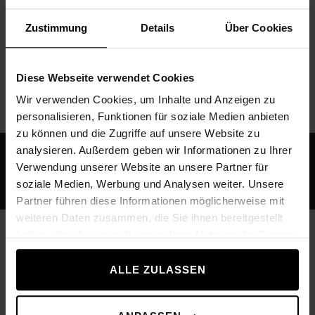
pevnější na dotek. Činky jsou navíc vyrobeny z
Zustimmung
Details
Über Cookies
vysoce kvalitní nerezové oceli, a jsou proto
obzvláště odolné proti poškrábání a poškození
nárazem.
Diese Webseite verwendet Cookies
Wir verwenden Cookies, um Inhalte und Anzeigen zu
personalisieren, Funktionen für soziale Medien anbieten
zu können und die Zugriffe auf unsere Website zu
analysieren. Außerdem geben wir Informationen zu Ihrer
Verwendung unserer Website an unsere Partner für
SPECIFIKACE
soziale Medien, Werbung und Analysen weiter. Unsere
Partner führen diese Informationen möglicherweise mit
weiteren Daten zusammen, die Sie ihnen bereitgestellt
Technické údaje
haben oder die sie im Rahmen Ihrer Nutzung der Dienste
gesammelt haben.
ALLE ZULASSEN
Dostupná závaží
1 až 60 kg