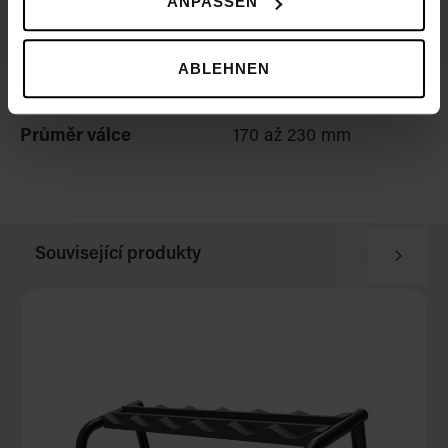
ANPASSEN
Disponibilní délky
197,4 až 389 mm
činek
ABLEHNEN
Průměr činky
32 až 35 mm
Průměr válce
170 až 230 mm
Související produkty