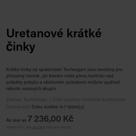
Uretanové krátké
činky
Krátké činky od společnosti Technogym jsou navrženy pro
přirozený trénink, při kterém máte plnou kontrolu nad
průběhy pohybu a efektivním způsobem můžete využívat
několik svalových skupin.
Značka:
TechnoGym
Číslo položky:
Urethane Kurzhanteln
Dostupnost:
Doba dodání: 6-7 týden(y)
7 236,00 Kč
As low as
Včetně DPH., plus
doručení
.
Exkluzivní montáž.