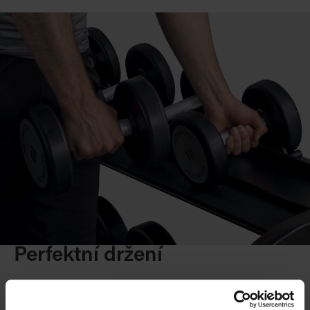
Perfektní držení
Celý povrch činky je strukturován tak, aby činky
poskytovaly dokonalý pocit při držení a byly