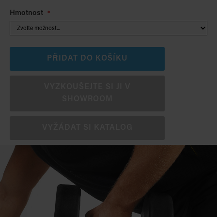
Hmotnost
PŘIDAT DO KOŠÍKU
VYZKOUŠEJTE SI JI V
SHOWROOM
VYŽÁDAT SI KATALOG