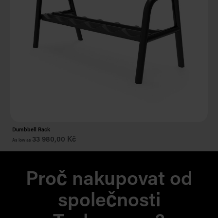
Dumbbell Rack
Ol
33 980,00 Kč
22
As low as
Proč nakupovat od
společnosti