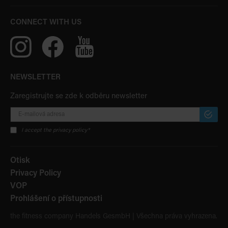
CONNECT WITH US
NEWSLETTER
Zaregistrujte se zde k odběru newsletter
PŘIHLÁ
ODBĚR
I accept the privacy policy*
Otisk
Privacy Policy
VOP
Prohlášení o přístupnosti
the fitness company Handels GesmbH | Všechna práva vyhrazena.